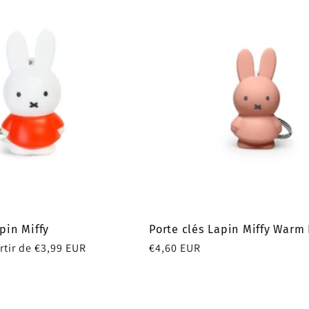
pin Miffy
Porte clés Lapin Miffy Warm 
rtir de €3,99 EUR
Prix
€4,60 EUR
motionnel
habituel