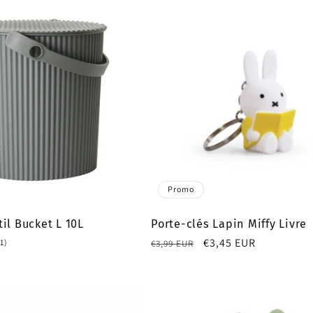
Promo
il Bucket L 10L
Porte-clés Lapin Miffy Livre
Prix
Prix
€3,45 EUR
1
(1)
€3,99 EUR
total
habituel
promotionnel
des
critiques