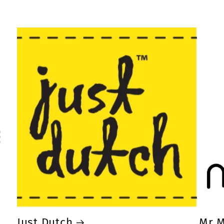
Just Dutch
Mr M