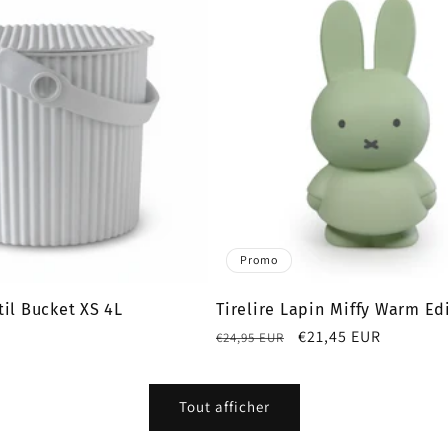
Promo
il Bucket XS 4L
Tirelire Lapin Miffy Warm Ed
Prix
Prix
€21,45 EUR
€24,95 EUR
habituel
promotionnel
Tout afficher