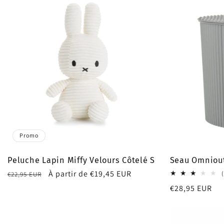
Promo
Peluche Lapin Miffy Velours Côtelé S
Seau Omniout
Prix
Prix
À partir de €19,45 EUR
€22,95 EUR
habituel
promotionnel
Prix
€28,95 EUR
habituel