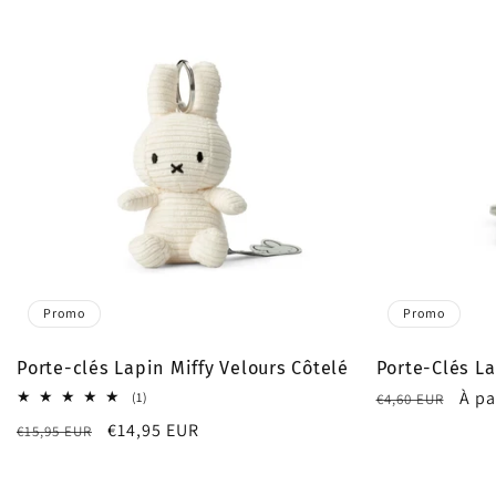
Promo
Promo
Porte-clés Lapin Miffy Velours Côtelé
Porte-Clés La
Prix
Prix
À pa
1
(1)
€4,60 EUR
total
habituel
pro
Prix
Prix
€14,95 EUR
€15,95 EUR
des
critiques
habituel
promotionnel