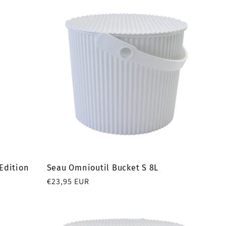
Edition
Seau Omnioutil Bucket S 8L
Prix
€23,95 EUR
habituel