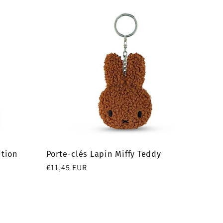
ition
Porte-clés Lapin Miffy Teddy
Prix
€11,45 EUR
habituel