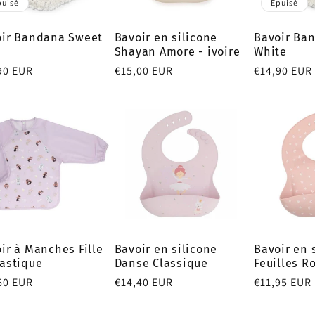
puisé
Épuisé
oir Bandana Sweet
Bavoir en silicone
Bavoir Ban
e
Shayan Amore - ivoire
White
90 EUR
Prix
€15,00 EUR
Prix
€14,90 EUR
tuel
habituel
habituel
ir à Manches Fille
Bavoir en silicone
Bavoir en 
astique
Danse Classique
Feuilles R
60 EUR
Prix
€14,40 EUR
Prix
€11,95 EUR
tuel
habituel
habituel