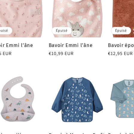
puisé
Épuisé
Épuisé
ir Emmi l’âne
Bavoir Emmi l’âne
Bavoir ép
5 EUR
Prix
€10,99 EUR
Prix
€12,95 EUR
tuel
habituel
habituel