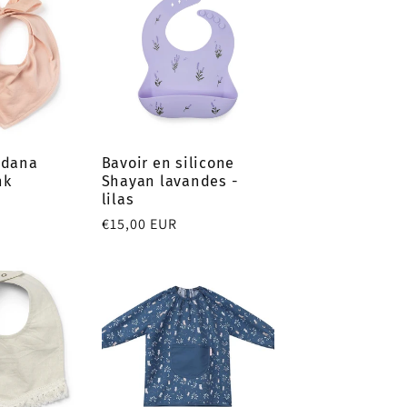
ndana
Bavoir en silicone
nk
Shayan lavandes -
lilas
Prix
€15,00 EUR
habituel