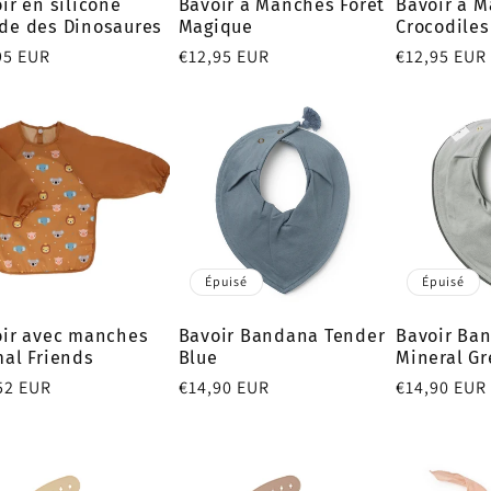
ir en silicone
Bavoir à Manches Forêt
Bavoir à 
de des Dinosaures
Magique
Crocodiles
95 EUR
Prix
€12,95 EUR
Prix
€12,95 EUR
tuel
habituel
habituel
Épuisé
Épuisé
oir avec manches
Bavoir Bandana Tender
Bavoir Ba
al Friends
Blue
Mineral G
52 EUR
Prix
€14,90 EUR
Prix
€14,90 EUR
tuel
habituel
habituel