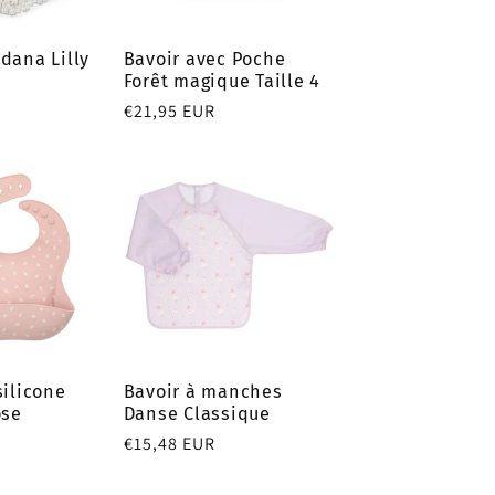
dana Lilly
Bavoir avec Poche
Forêt magique Taille 4
Prix
€21,95 EUR
habituel
silicone
Bavoir à manches
ose
Danse Classique
Prix
€15,48 EUR
habituel