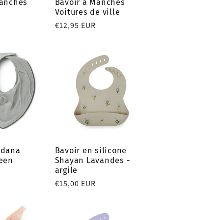
Manches
Bavoir à Manches
Voitures de ville
Prix
€12,95 EUR
habituel
ndana
Bavoir en silicone
reen
Shayan Lavandes -
argile
Prix
€15,00 EUR
habituel