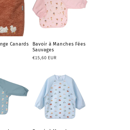
onge Canards
Bavoir à Manches Fées
Sauvages
Prix
€15,60 EUR
habituel