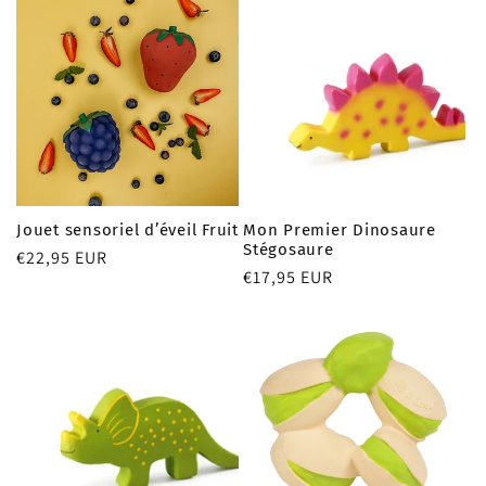
Jouet sensoriel d’éveil Fruit
Mon Premier Dinosaure
Stégosaure
Prix
€22,95 EUR
Prix
€17,95 EUR
habituel
habituel