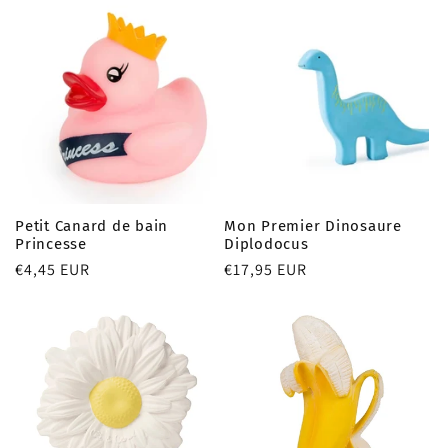
Petit Canard de bain
Mon Premier Dinosaure
Princesse
Diplodocus
Prix
€4,45 EUR
Prix
€17,95 EUR
habituel
habituel