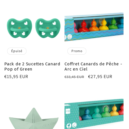
Épuisé
Promo
Pack de 2 Sucettes Canard
Coffret Canards de Pêche -
Pop of Green
Arc en Ciel
Prix
€15,95 EUR
Prix
Prix
€27,95 EUR
€33,45 EUR
habituel
habituel
promotionnel