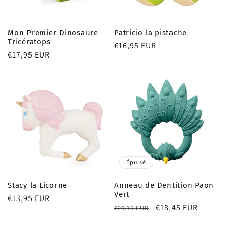
Mon Premier Dinosaure
Patricio la pistache
Tricératops
Prix
€16,95 EUR
Prix
€17,95 EUR
habituel
habituel
Épuisé
Stacy la Licorne
Anneau de Dentition Paon
Vert
Prix
€13,95 EUR
Prix
Prix
€18,45 EUR
€20,15 EUR
habituel
habituel
promotionnel