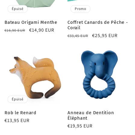
Épuisé
Promo
Bateau Origami Menthe
Coffret Canards de Pêche -
Corail
Prix
Prix
€14,90 EUR
€16,90 EUR
Prix
Prix
€25,95 EUR
€33,45 EUR
habituel
promotionnel
habituel
promotionnel
Épuisé
Rob le Renard
Anneau de Dentition
Éléphant
Prix
€13,95 EUR
Prix
€19,95 EUR
habituel
habituel