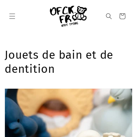
et
passer
au
Panier
contenu
C
Jouets de bain et de
o
dentition
l
l
e
c