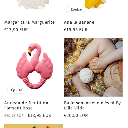
Épuisé
Margarita la Marguerite
Ana la Banane
Prix
€17,90 EUR
Prix
€19,95 EUR
habituel
habituel
Épuisé
Anneau de Dentition
Balle sensorielle d'éveil By
Flamant Rose
Lille Vilde
Prix
Prix
€18,95 EUR
Prix
€20,50 EUR
€20,15 EUR
habituel
promotionnel
habituel