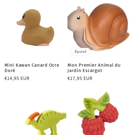
Épuisé
Mini Kawan Canard Ocre
Mon Premier Animal du
Doré
Jardin Escargot
Prix
€14,95 EUR
Prix
€17,95 EUR
habituel
habituel