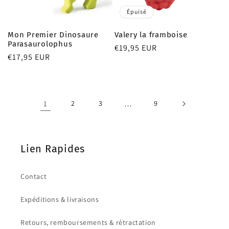
Épuisé
Mon Premier Dinosaure
Valery la framboise
Parasaurolophus
Prix
€19,95 EUR
Prix
€17,95 EUR
habituel
habituel
1
2
3
…
9
Lien Rapides
Contact
Expéditions & livraisons
Retours, remboursements & rétractation