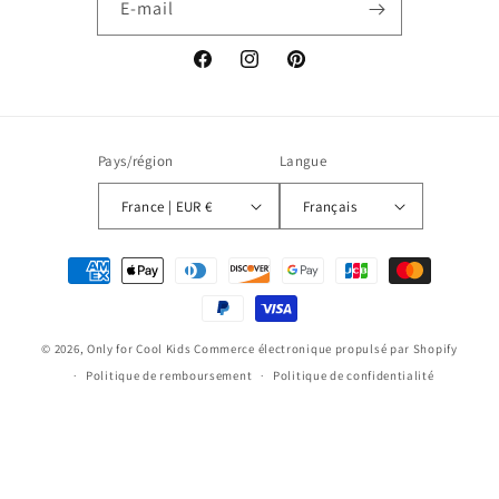
E-mail
Facebook
Instagram
Pinterest
Pays/région
Langue
France | EUR €
Français
Moyens
de
paiement
© 2026,
Only for Cool Kids
Commerce électronique propulsé par Shopify
Politique de remboursement
Politique de confidentialité
Conditions d’utilisation
Politique d’expédition
Conditions générales de vente
Mentions légales
Coordonnées
Politique de résiliation