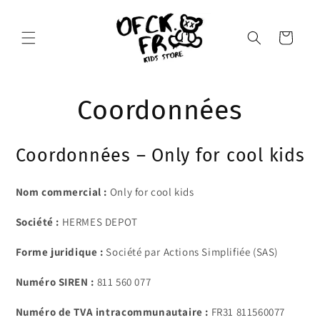
et
passer
au
Panier
contenu
Coordonnées
Coordonnées – Only for cool kids
Nom commercial :
Only for cool kids
Société :
HERMES DEPOT
Forme juridique :
Société par Actions Simplifiée (SAS)
Numéro SIREN :
811 560 077
Numéro de TVA intracommunautaire :
FR31 811560077