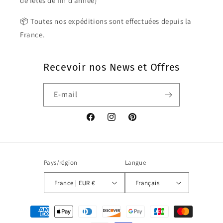
de fêtes de fin d’année)
📦 Toutes nos expéditions sont effectuées depuis la
France.
Recevoir nos News et Offres
E-mail
Facebook
Instagram
Pinterest
Pays/région
Langue
France | EUR €
Français
Moyens
de