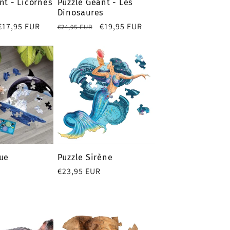
nt - Licornes
Puzzle Géant - Les
Dinosaures
Prix
€17,95 EUR
Prix
Prix
€19,95 EUR
€24,95 EUR
promotionnel
habituel
promotionnel
ue
Puzzle Sirène
Prix
€23,95 EUR
habituel