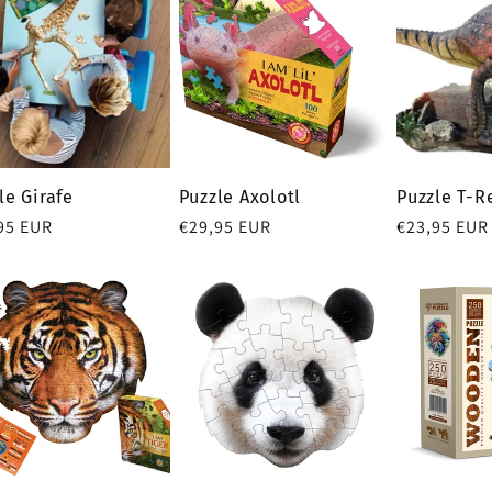
le Girafe
Puzzle Axolotl
Puzzle T-R
95 EUR
Prix
€29,95 EUR
Prix
€23,95 EUR
tuel
habituel
habituel