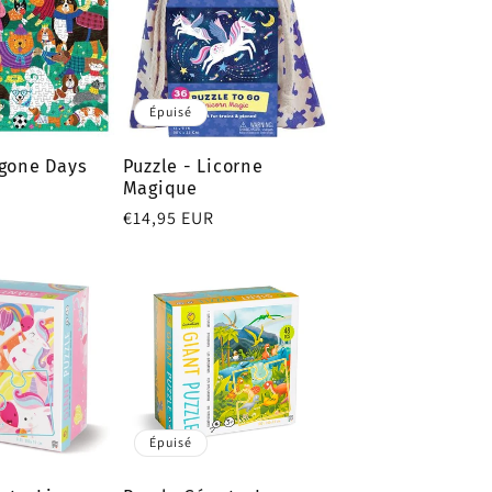
Épuisé
ggone Days
Puzzle - Licorne
Magique
Prix
€14,95 EUR
habituel
Épuisé