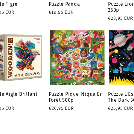
le Tigre
Puzzle Panda
Puzzle Li
250p
95 EUR
Prix
€19,95 EUR
Prix
€28,95 EUR
tuel
habituel
habituel
le Aigle Brillant
Puzzle Pique-Nique En
Puzzle L'E
p
Forêt 500p
The Dark 
95 EUR
Prix
€26,95 EUR
Prix
€25,95 EUR
tuel
habituel
habituel