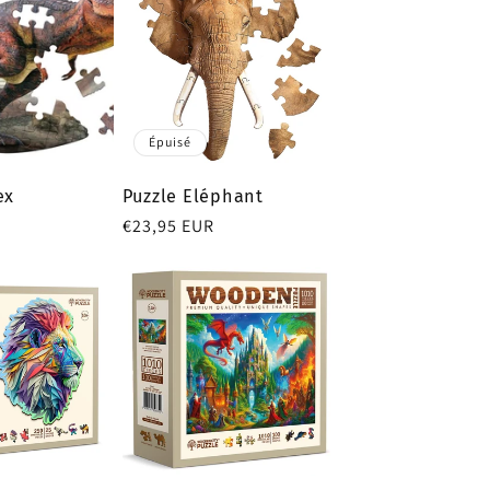
Épuisé
ex
Puzzle Eléphant
Prix
€23,95 EUR
habituel