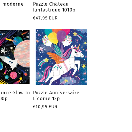
on moderne
Puzzle Château
fantastique 1010p
Prix
€47,95 EUR
habituel
space Glow In
Puzzle Anniversaire
500p
Licorne 12p
Prix
€10,95 EUR
habituel