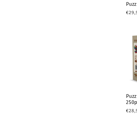
Puzz
Prix
€29,
habi
Puzz
250
Prix
€28,
habi