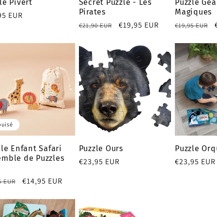
le Pivert
Secret Puzzle - Les
Puzzle Géa
Pirates
Magiques
95 EUR
Prix
Prix
€19,95 EUR
Prix
€21,90 EUR
€19,95 EUR
tuel
habituel
promotionnel
habituel
puisé
cle Enfant Safari
Puzzle Ours
Puzzle Orq
mble de Puzzles
Prix
€23,95 EUR
Prix
€23,95 EUR
habituel
habituel
Prix
€14,95 EUR
5 EUR
tuel
promotionnel