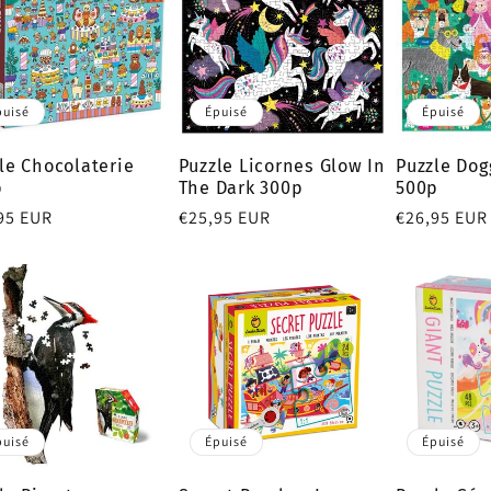
puisé
Épuisé
Épuisé
le Chocolaterie
Puzzle Licornes Glow In
Puzzle Do
p
The Dark 300p
500p
95 EUR
Prix
€25,95 EUR
Prix
€26,95 EUR
tuel
habituel
habituel
puisé
Épuisé
Épuisé