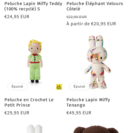
Peluche Lapin Miffy Teddy
Peluche Éléphant Velours
(100% recyclé) S
Côtelé
Prix
€24,95 EUR
Prix
Prix
€22,95 EUR
habituel
habituel
À partir de €20,95 EUR
promotionnel
Épuisé
Épuisé
Peluche en Crochet Le
Peluche Lapin Miffy
Petit Prince
Tenango
Prix
€29,95 EUR
Prix
€49,95 EUR
habituel
habituel