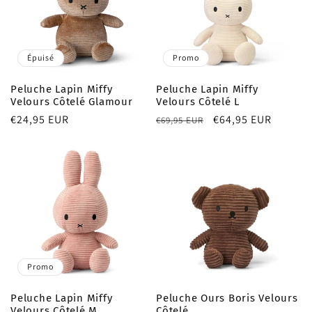
Épuisé
Promo
Peluche Lapin Miffy
Peluche Lapin Miffy
Velours Côtelé Glamour
Velours Côtelé L
Prix
€24,95 EUR
Prix
Prix
€64,95 EUR
€69,95 EUR
habituel
habituel
promotionnel
Promo
Peluche Lapin Miffy
Peluche Ours Boris Velours
Velours Côtelé M
Côtelé