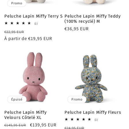
Promo
Peluche Lapin Miffy Terry S
Peluche Lapin Miffy Teddy
(100% recyclé) M
1
(1)
total
Prix
€36,95 EUR
Prix
Prix
€22,95 EUR
des
habituel
critiques
habituel
À partir de €19,95 EUR
promotionnel
Épuisé
Promo
Peluche Lapin Miffy
Peluche Lapin Miffy Fleurs
Velours Côtelé XL
1
(1)
total
Prix
Prix
€139,95 EUR
€145,95 EUR
Prix
Prix
€24,95 EUR
des