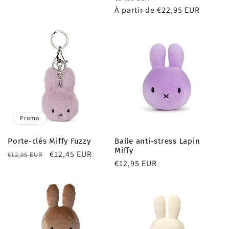
habituel
promotionnel
critiques
habituel
À partir de €22,95 EUR
promotionnel
Promo
Porte-clés Miffy Fuzzy
Balle anti-stress Lapin
Miffy
Prix
Prix
€12,45 EUR
€12,95 EUR
Prix
€12,95 EUR
habituel
promotionnel
habituel