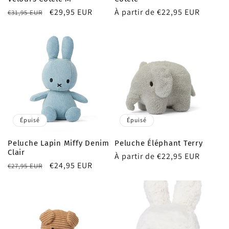
Prix
Prix
€29,95 EUR
Prix
À partir de €22,95 EUR
€31,95 EUR
habituel
promotionnel
habituel
Épuisé
Épuisé
Peluche Lapin Miffy Denim
Peluche Éléphant Terry
Clair
Prix
À partir de €22,95 EUR
Prix
Prix
€24,95 EUR
€27,95 EUR
habituel
habituel
promotionnel