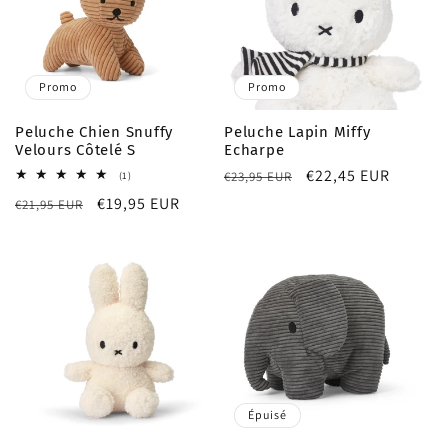
Promo
Promo
Peluche Chien Snuffy
Peluche Lapin Miffy
Velours Côtelé S
Echarpe
Prix
Prix
€22,45 EUR
1
€23,95 EUR
(1)
total
habituel
promotionnel
Prix
Prix
€19,95 EUR
€21,95 EUR
des
critiques
habituel
promotionnel
Épuisé