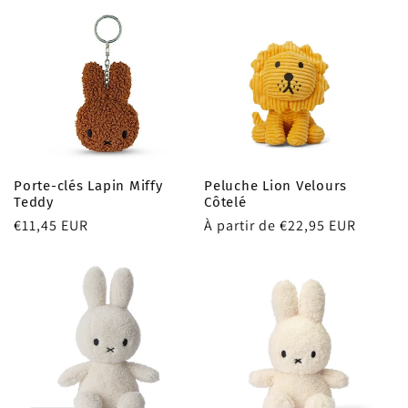
Porte-clés Lapin Miffy
Peluche Lion Velours
Teddy
Côtelé
Prix
€11,45 EUR
Prix
À partir de €22,95 EUR
habituel
habituel