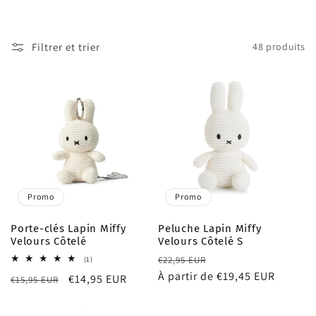
t
i
Filtrer et trier
48 produits
o
n
:
Promo
Promo
Porte-clés Lapin Miffy
Peluche Lapin Miffy
Velours Côtelé
Velours Côtelé S
Prix
Prix
1
€22,95 EUR
(1)
total
habituel
À partir de €19,45 EUR
promotionnel
Prix
Prix
€14,95 EUR
€15,95 EUR
des
critiques
habituel
promotionnel