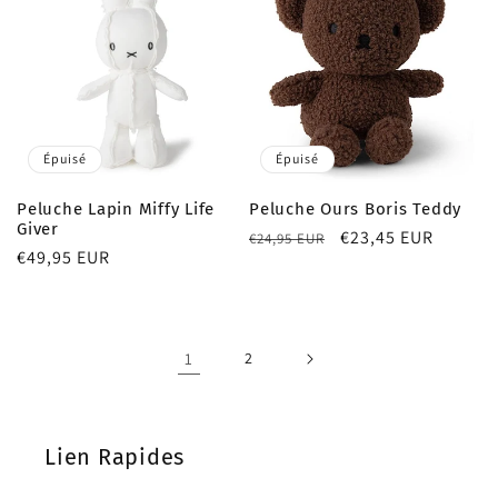
Épuisé
Épuisé
Peluche Lapin Miffy Life
Peluche Ours Boris Teddy
Giver
Prix
Prix
€23,45 EUR
€24,95 EUR
Prix
€49,95 EUR
habituel
promotionnel
habituel
1
2
Lien Rapides