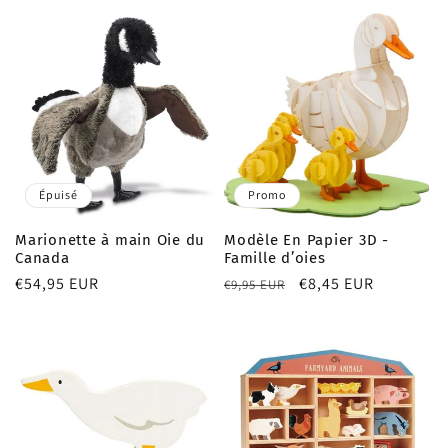
habituel
habituel
Épuisé
Promo
Marionette à main Oie du
Modèle En Papier 3D -
Canada
Famille d’oies
Prix
€54,95 EUR
Prix
Prix
€8,45 EUR
€9,95 EUR
habituel
habituel
promotionnel