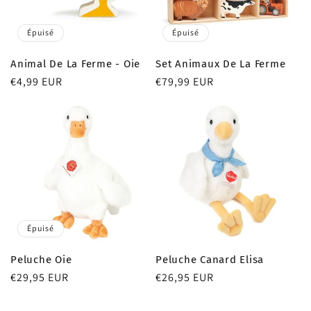
Épuisé
Épuisé
Animal De La Ferme - Oie
Set Animaux De La Ferme
Prix
€4,99 EUR
Prix
€79,99 EUR
habituel
habituel
Épuisé
Peluche Oie
Peluche Canard Elisa
Prix
€29,95 EUR
Prix
€26,95 EUR
habituel
habituel