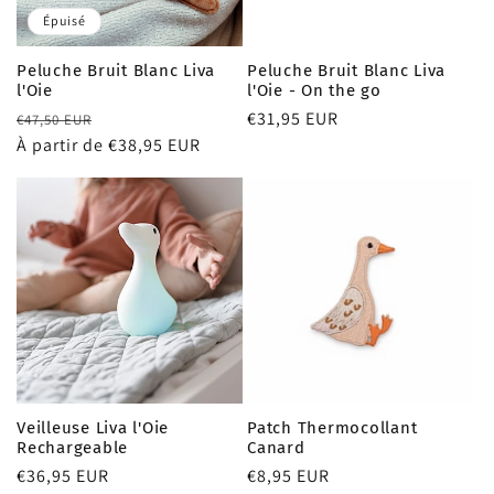
i
Épuisé
o
Peluche Bruit Blanc Liva
Peluche Bruit Blanc Liva
l'Oie
l'Oie - On the go
n
Prix
Prix
Prix
€31,95 EUR
€47,50 EUR
habituel
À partir de €38,95 EUR
promotionnel
habituel
:
Veilleuse Liva l'Oie
Patch Thermocollant
Rechargeable
Canard
Prix
€36,95 EUR
Prix
€8,95 EUR