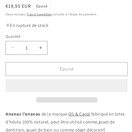
Prix
€19,95 EUR
Épuisé
habituel
Taxes incluses.
Frais d'expédition
calculés à l'étape de paiement.
En rupture de stock
Quantité
Quantité
Réduire
Augmenter
la
la
quantité
quantité
de
de
Épuisé
Ananas
Ananas
l&#39;Ananas
l&#39;Ananas
Ananas l’ananas
de la marque
Oli & Carol
fabriqué en latex
d’hévéa 100% naturel, peut être utilisé comme jouet de
dentition, jouet de bain ou comme objet décoratif.