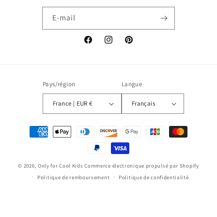
E-mail
Facebook
Instagram
Pinterest
Pays/région
Langue
France | EUR €
Français
Moyens
de
paiement
© 2026,
Only for Cool Kids
Commerce électronique propulsé par Shopify
Politique de remboursement
Politique de confidentialité
Conditions d’utilisation
Politique d’expédition
Conditions générales de vente
Mentions légales
Coordonnées