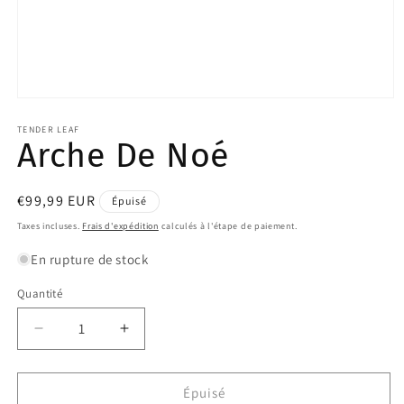
Ouvrir
le
média
TENDER LEAF
Arche De Noé
1
dans
une
fenêtre
modale
Prix
€99,99 EUR
Épuisé
habituel
Taxes incluses.
Frais d'expédition
calculés à l'étape de paiement.
En rupture de stock
Quantité
Quantité
Réduire
Augmenter
la
la
quantité
quantité
de
de
Épuisé