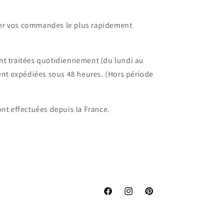
dier vos commandes le plus rapidement
t traitées quotidiennement (du lundi au
ent expédiées sous 48 heures. (Hors période
nt effectuées depuis la France.
Facebook
Instagram
Pinterest