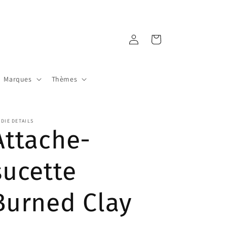
Connexion
Panier
Marques
Thèmes
DIE DETAILS
Attache-
sucette
Burned Clay