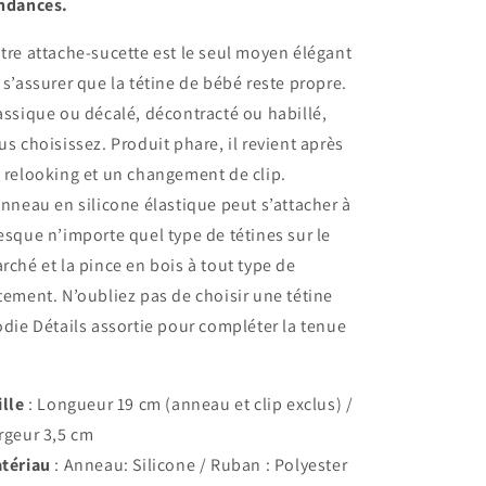
ndances.
tre attache-sucette est le seul moyen élégant
 s’assurer que la tétine de bébé reste propre.
assique ou décalé, décontracté ou habillé,
us choisissez. Produit phare, il revient après
 relooking et un changement de clip.
anneau en silicone élastique peut s’attacher à
esque n’importe quel type de tétines sur le
rché et la pince en bois à tout type de
tement. N’oubliez pas de choisir une tétine
odie Détails assortie pour compléter la tenue
ille
: Longueur 19 cm (anneau et clip exclus) /
rgeur 3,5 cm
tériau
: Anneau: Silicone / Ruban : Polyester