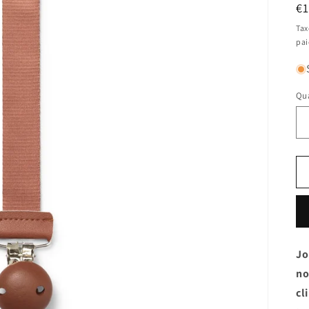
Pr
€
ha
Tax
pa
Qua
Qu
Jo
no
cl