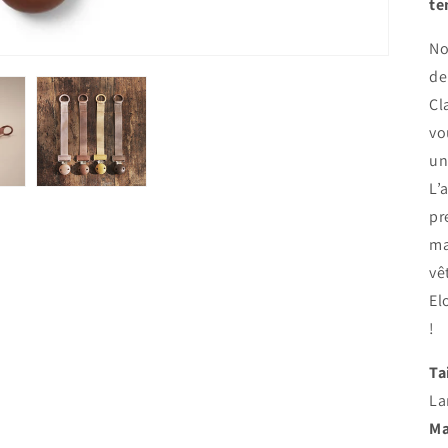
te
No
de
Cl
vo
un
L’
pr
ma
vê
El
!
Ta
La
Ma