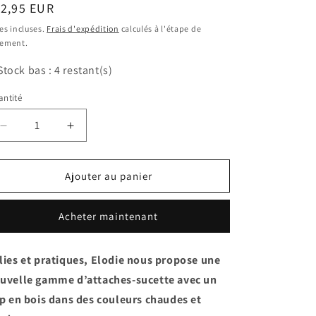
ix
12,95 EUR
bituel
es incluses.
Frais d'expédition
calculés à l'étape de
iement.
Stock bas : 4 restant(s)
ntité
antité
Réduire
Augmenter
la
la
quantité
quantité
de
de
Ajouter au panier
Attache-
Attache-
sucette
sucette
Acheter maintenant
Burned
Burned
Clay
Clay
lies et pratiques, Elodie nous propose une
uvelle gamme d’attaches-sucette avec un
ip en bois dans des couleurs chaudes et