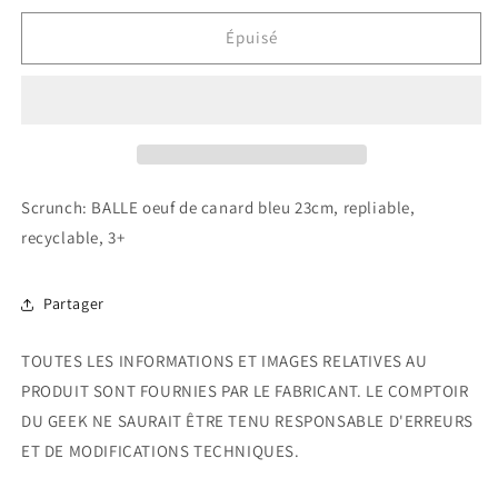
quantité
quantité
de
de
Épuisé
Balle
Balle
Oeuf
Oeuf
De
De
Canard
Canard
Bleu
Bleu
Scrunch: BALLE oeuf de canard bleu 23cm, repliable,
recyclable, 3+
Partager
TOUTES LES INFORMATIONS ET IMAGES RELATIVES AU
PRODUIT SONT FOURNIES PAR LE FABRICANT. LE COMPTOIR
DU GEEK NE SAURAIT ÊTRE TENU RESPONSABLE D'ERREURS
ET DE MODIFICATIONS TECHNIQUES.