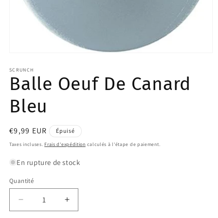
Ouvrir
le
média
SCRUNCH
Balle Oeuf De Canard
1
dans
une
Bleu
fenêtre
modale
Prix
€9,99 EUR
Épuisé
habituel
Taxes incluses.
Frais d'expédition
calculés à l'étape de paiement.
En rupture de stock
Quantité
Quantité
Réduire
Augmenter
la
la