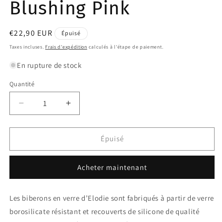
Blushing Pink
Prix
€22,90 EUR
Épuisé
habituel
Taxes incluses.
Frais d'expédition
calculés à l'étape de paiement.
En rupture de stock
Quantité
Quantité
Réduire
Augmenter
la
la
quantité
quantité
de
de
Épuisé
Biberon
Biberon
en
en
Acheter maintenant
verre
verre
Blushing
Blushing
Pink
Pink
Les biberons en verre d’Elodie sont fabriqués à partir de verre
borosilicate résistant et recouverts de silicone de qualité