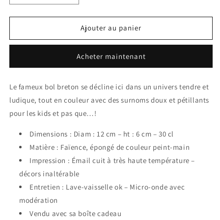
la
la
quantité
quantité
de
de
Ajouter au panier
Bol
Bol
Breton
Breton
Acheter maintenant
Puce
Puce
Le fameux bol breton se décline ici dans un univers tendre et
ludique, tout en couleur avec des surnoms doux et pétillants
pour les kids et pas que…!
Dimensions : Diam : 12 cm – ht : 6 cm – 30 cl
Matière : Faïence, épongé de couleur peint-main
Impression : Émail cuit à très haute température –
décors inaltérable
Entretien : Lave-vaisselle ok – Micro-onde avec
modération
Vendu avec sa boîte cadeau