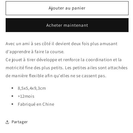
quantité
quantité
de
de
Ajouter au panier
Animal
Animal
à
à
Acheter maintenant
tirer
tirer
-
-
Canard
Canard
Avec un ami à ses côté il devient deux fois plus amusant
d'apprendre à faire la course.
Ce jouet à tirer développe et renforce la coordination et la
motricité fine des plus petits.
Les petites ailes sont attachées
de manière flexible afin qu'elles ne se cassent pas.
8,5x5,4x9,3cm
+12mois
Fabriqué en Chine
Partager