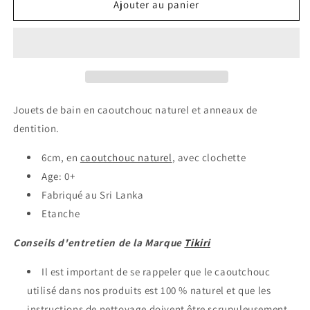
de
de
Ajouter au panier
Mon
Mon
Premier
Premier
Animal
Animal
Marin
Marin
Dauphin
Dauphin
Jouets de bain en caoutchouc naturel et anneaux de
dentition.
6cm, en
caoutchouc naturel
, avec clochette
Age: 0+
Fabriqué au Sri Lanka
Etanche
Conseils
d'entretien
de la Marque
Tikiri
Il est important de se rappeler que le caoutchouc
utilisé dans nos produits est 100 % naturel et que les
instructions de nettoyage doivent être scrupuleusement