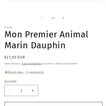
Ouvrir
le
O
média
le
1
m
dans
2
de
1
/
9
une
d
fenêtre
u
modale
f
TIKIRI
m
Mon Premier Animal
Marin Dauphin
Prix
€17,95 EUR
habituel
Taxes incluses.
Frais d'expédition
calculés à l'étape de paiement.
Stock bas : 2 restant(s)
Quantité
Quantité
Réduire
Augmenter
la
la
quantité
quantité