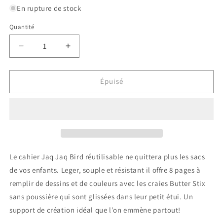
En rupture de stock
Quantité
Quantité
Réduire
Augmenter
la
la
quantité
quantité
de
de
Épuisé
Doodle
Doodle
It
It
&amp;
&amp;
Go
Go
-
-
Fusée
Fusée
Le cahier Jaq Jaq Bird réutilisable ne quittera plus les sacs
de vos enfants. Leger, souple et résistant il offre 8 pages à
remplir de dessins et de couleurs avec les craies Butter Stix
sans poussière qui sont glissées dans leur petit étui. Un
support de création idéal que l’on emmène partout!