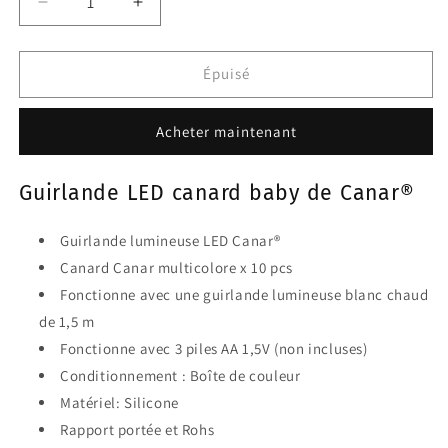
Réduire
Augmenter
la
la
quantité
quantité
de
de
Épuisé
Guirlande
Guirlande
Lumineuse
Lumineuse
Acheter maintenant
Canard
Canard
Bébé
Bébé
Guirlande LED canard baby de Canar®
Guirlande lumineuse
LED
Canar®
Canard Canar multicolore x 10 pcs
Fonctionne avec une guirlande lumineuse blanc chaud
de 1,5 m
Fonctionne avec 3 piles AA 1,5V (non incluses)
Conditionnement : Boîte de couleur
Matériel: Silicone
Rapport portée et Rohs