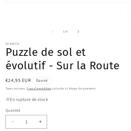
Ouvrir
le
média
1
dans
O
une
le
fenêtre
m
de
1
/
9
modale
2
d
SCRATCH
u
Puzzle de sol et
f
m
évolutif - Sur la Route
Prix
€24,95 EUR
Épuisé
habituel
Taxes incluses.
Frais d'expédition
calculés à l'étape de paiement.
En rupture de stock
Quantité
Quantité
Réduire
Augmenter
la
la