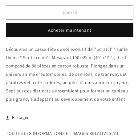
quantité
quantité
de
de
Épuisé
Puzzle
Puzzle
de
de
Acheter maintenant
sol
sol
et
et
évolutif
évolutif
Découvrez un casse-tête de sol évolutif de ''Scratch'' sur le
-
-
thème ''Sur la route''. Mesurant 100x49cm (40''x19''), il est
Sur
Sur
la
la
composé de 80 pièces en carton robuste. Plongez dans un
Route
Route
univers animé d'automobiles, de camions, de tramways et
d'autres véhicules colorés, peuplés d'amis animaux joyeux.
Sept puzzles distincts s'assemblent pour former un tableau
plus grand, s'adaptant au développement de votre enfant.
Partager
TOUTES LES INFORMATIONS ET IMAGES RELATIVES AU