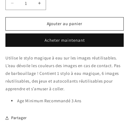
Réduire
Augmenter
la
la
quantité
quantité
de
de
Ajouter au panier
Peinture
Peinture
à
à
Acheter maintenant
l&#39;eau
l&#39;eau
-
-
Licornes
Licornes
Utilise le stylo magique à eau sur les images réutilisables.
L’eau dévoile les couleurs des images en cas de contact. Pas
de barbouillage ! Contient 1 stylo à eau magique, 6 images
réutilisables, des jeux et autocollants réutilisables pour
apprendre et s’amuser à coller.
Age Minimum Recommandé 3 Ans
Partager