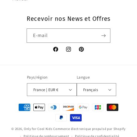
Recevoir nos News et Offres
E-mail
Facebook
Instagram
Pinterest
Pays/région
Langue
France | EUR €
Français
Moyens
de
paiement
© 2026,
Only for Cool Kids
Commerce électronique propulsé par Shopify
Politique de remboursement
Politique de confidentialité