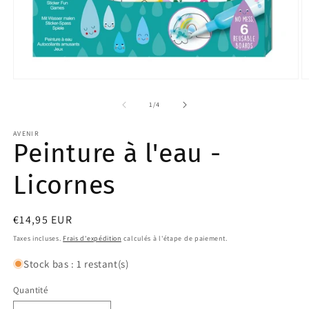
Ouvrir
O
le
le
média
m
de
1
/
4
1
2
dans
d
AVENIR
une
u
Peinture à l'eau -
fenêtre
f
modale
m
Licornes
Prix
€14,95 EUR
habituel
Taxes incluses.
Frais d'expédition
calculés à l'étape de paiement.
Stock bas : 1 restant(s)
Quantité
Quantité