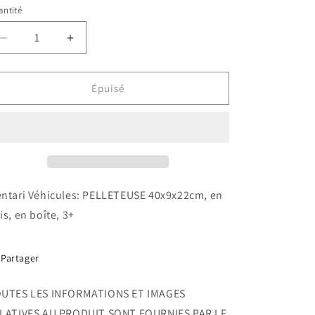
ntité
antité
Réduire
Augmenter
la
la
quantité
quantité
de
de
Épuisé
Pelleteuse
Pelleteuse
ntari Véhicules: PELLETEUSE 40x9x22cm, en
is, en boîte, 3+
Partager
UTES LES INFORMATIONS ET IMAGES
LATIVES AU PRODUIT SONT FOURNIES PAR LE