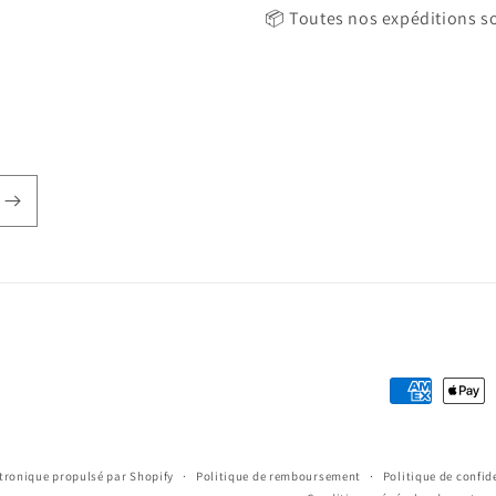
📦 Toutes nos expéditions so
Moyens
de
paiement
ronique propulsé par Shopify
Politique de remboursement
Politique de confid