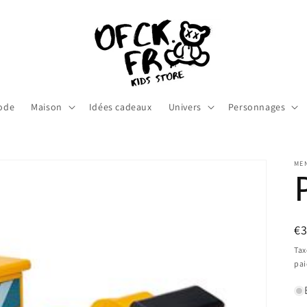
ode
Maison
Idées cadeaux
Univers
Personnages
ME
Pr
€
ha
Tax
pa