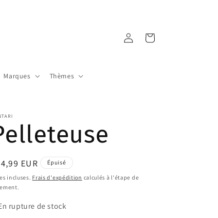
Connexion
Panier
Marques
Thèmes
NTARI
Pelleteuse
ix
34,99 EUR
Épuisé
bituel
es incluses.
Frais d'expédition
calculés à l'étape de
iement.
En rupture de stock