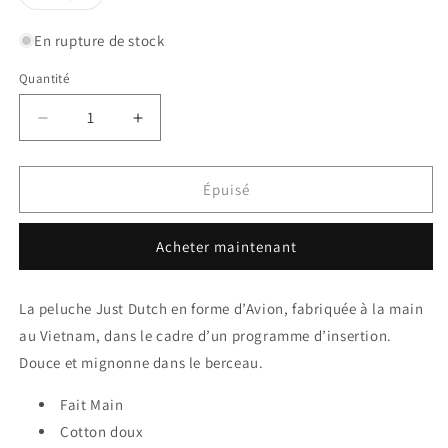
épuisée
ou
indisponible
En rupture de stock
Quantité
Quantité
Réduire
Augmenter
la
la
quantité
quantité
de
de
Épuisé
Peluche
Peluche
Avion
Avion
Acheter maintenant
La peluche Just Dutch en forme d’Avion, fabriquée à la main
au Vietnam, dans le cadre d’un programme d’insertion.
Douce et mignonne dans le berceau.
Fait Main
Cotton doux