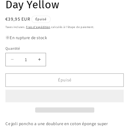
Day Yellow
Prix
€39,95 EUR
Épuisé
habituel
Taxes incluses.
Frais d'expédition
calculés à l'étape de paiement.
En rupture de stock
Quantité
Quantité
Réduire
Augmenter
la
la
quantité
quantité
de
de
Épuisé
Poncho
Poncho
de
de
bain
bain
Sunny
Sunny
Day
Day
Yellow
Yellow
Ce joli poncho a une doublure en coton éponge super