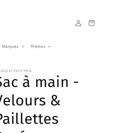
Connexion
Panier
Marques
Thèmes
IOLE ET PETIT POIS
Sac à main -
Velours &
Paillettes