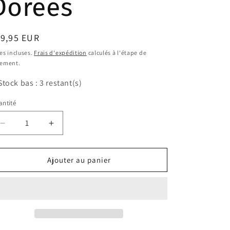
Dorées
ix
19,95 EUR
bituel
es incluses.
Frais d'expédition
calculés à l'étape de
iement.
Stock bas : 3 restant(s)
ntité
antité
Réduire
Augmenter
la
la
quantité
quantité
de
de
Ajouter au panier
Sac
Sac
à
à
main
main
-
-
Velours
Velours
&amp;
&amp;