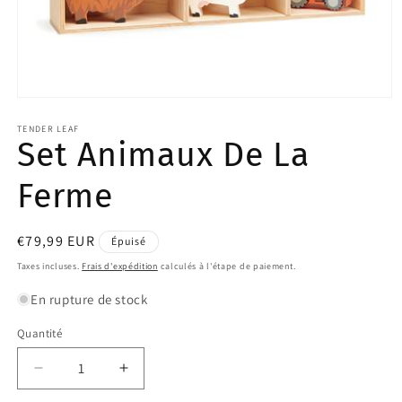
Ouvrir
le
média
TENDER LEAF
Set Animaux De La
1
dans
une
Ferme
fenêtre
modale
Prix
€79,99 EUR
Épuisé
habituel
Taxes incluses.
Frais d'expédition
calculés à l'étape de paiement.
En rupture de stock
Quantité
Quantité
Réduire
Augmenter
la
la