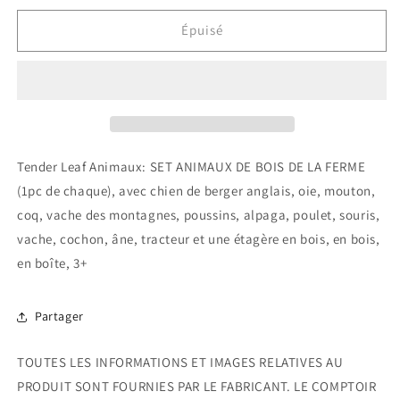
quantité
quantité
de
de
Épuisé
Set
Set
Animaux
Animaux
De
De
La
La
Ferme
Ferme
Tender Leaf Animaux: SET ANIMAUX DE BOIS DE LA FERME
(1pc de chaque), avec chien de berger anglais, oie, mouton,
coq, vache des montagnes, poussins, alpaga, poulet, souris,
vache, cochon, âne, tracteur et une étagère en bois, en bois,
en boîte, 3+
Partager
TOUTES LES INFORMATIONS ET IMAGES RELATIVES AU
PRODUIT SONT FOURNIES PAR LE FABRICANT. LE COMPTOIR