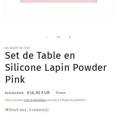
O
le
Ouvrir
m
le
2
média
d
1
u
dans
f
de
1
/
5
une
m
fenêtre
modale
WE MIGHT BE TINY
Set de Table en
Silicone Lapin Powder
Pink
Prix
Prix
€16,90 EUR
€19,90 EUR
Promo
habituel
promotionnel
Taxes incluses.
Frais d'expédition
calculés à l'étape de paiement.
Stock bas : 3 restant(s)