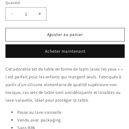
Quantité
Quantité
Réduire
Augmenter
la
la
quantité
quantité
de
de
Ajouter au panier
Set
Set
de
de
Acheter maintenant
Table
Table
en
en
Silicone
Silicone
Cet adorable set de table en forme de lapin (avec les yeux » «
Lapin
Lapin
) est parfait pour les enfants qui mangent seuls. Fabriqués à
Powder
Powder
Pink
Pink
partir d’un silicone alimentaire de qualité supérieure non
toxique, ces sets de table sont antidérapants et lavables au
lave-vaisselle, idéal pour protéger la table.
Passe au lave-vaisselle
Vendu avec packaging
Sans BPA