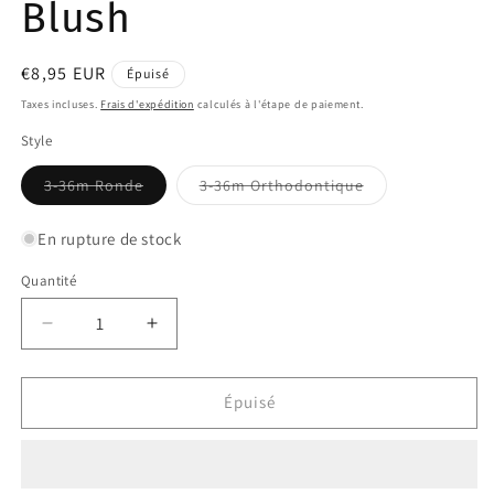
Blush
Prix
€8,95 EUR
Épuisé
habituel
Taxes incluses.
Frais d'expédition
calculés à l'étape de paiement.
Style
Variante
Variante
3-36m Ronde
3-36m Orthodontique
épuisée
épuisée
ou
ou
indisponible
indisponible
En rupture de stock
Quantité
Quantité
Réduire
Augmenter
la
la
quantité
quantité
de
de
Épuisé
Sucette
Sucette
Canard
Canard
Baby
Baby