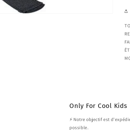
TO
RE
FA
ÊT
MO
Only For Cool Kids
⚡ Notre objectif est d'expé
possible.