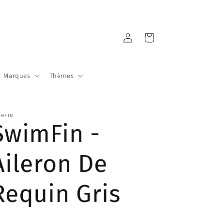
Connexion
Panier
Marques
Thèmes
IMFIN
SwimFin -
Aileron De
Requin Gris