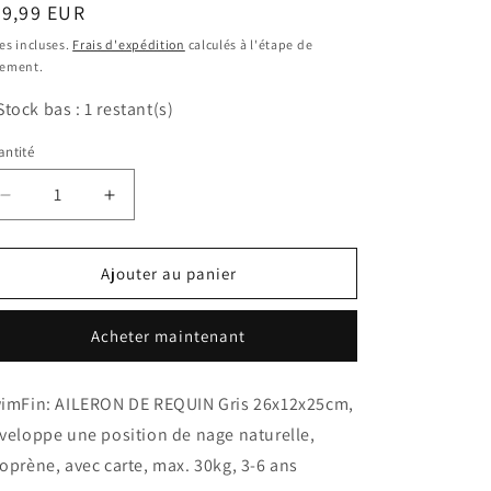
ix
39,99 EUR
bituel
es incluses.
Frais d'expédition
calculés à l'étape de
iement.
Stock bas : 1 restant(s)
ntité
antité
Réduire
Augmenter
la
la
quantité
quantité
de
de
Ajouter au panier
SwimFin
SwimFin
-
-
Acheter maintenant
Aileron
Aileron
De
De
Requin
Requin
imFin: AILERON DE REQUIN Gris 26x12x25cm,
Gris
Gris
veloppe une position de nage naturelle,
oprène, avec carte, max. 30kg, 3-6 ans