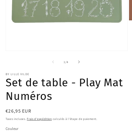
O
le
m
2
d
u
f
Ouvrir
m
le
média
de
1
/
4
1
dans
BY LILLE VILDE
une
Set de table - Play Mat
fenêtre
modale
Numéros
Prix
€26,95 EUR
habituel
Taxes incluses.
Frais d'expédition
calculés à l'étape de paiement.
Couleur