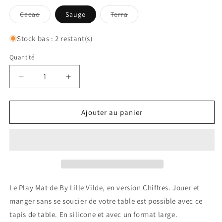
Variante
Variante
Cacao
Sauge
Terra
épuisée
épuisée
ou
ou
indisponible
indisponible
Stock bas : 2 restant(s)
Quantité
Quantité
Réduire
Augmenter
la
la
quantité
quantité
de
de
Ajouter au panier
Set
Set
de
de
table
table
-
-
Play
Play
Mat
Mat
Numéros
Numéros
Le Play Mat de By Lille Vilde, en version Chiffres. Jouer et
manger sans se soucier de votre table est possible avec ce
tapis de table. En silicone et avec un format large.