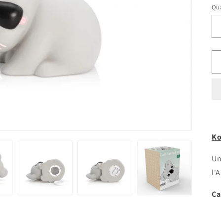
Qua
Qu
Ko
Un
l'
Ca