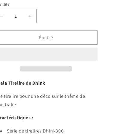
ntité
antité
Réduire
Augmenter
la
la
quantité
quantité
de
de
Épuisé
Tirelire
Tirelire
Koala
Koala
ala
Tirelire de
Dhink
e tirelire pour une déco sur le thème de
Australie
ractéristiques :
Série de tirelires Dhink396