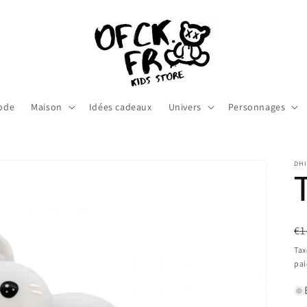
ode
Maison
Idées cadeaux
Univers
Personnages
DH
Pr
€1
ha
Tax
pa