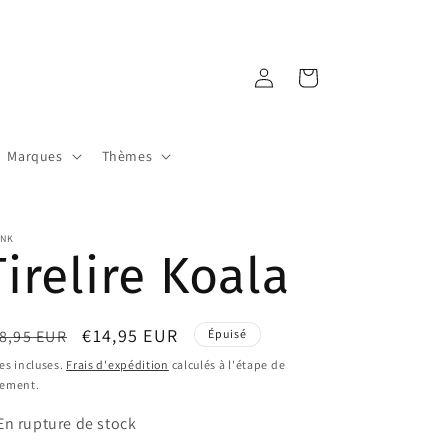
Connexion
Panier
Marques
Thèmes
INK
Tirelire Koala
ix
Prix
€14,95 EUR
8,95 EUR
Épuisé
bituel
promotionnel
es incluses.
Frais d'expédition
calculés à l'étape de
iement.
En rupture de stock