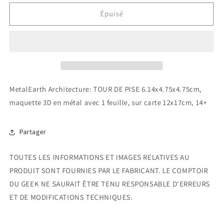
quantité
quantité
de
de
Épuisé
Tour
Tour
de
de
Pise
Pise
MetalEarth Architecture: TOUR DE PISE 6.14x4.75x4.75cm,
maquette 3D en métal avec 1 feuille, sur carte 12x17cm, 14+
Partager
TOUTES LES INFORMATIONS ET IMAGES RELATIVES AU
PRODUIT SONT FOURNIES PAR LE FABRICANT. LE COMPTOIR
DU GEEK NE SAURAIT ÊTRE TENU RESPONSABLE D'ERREURS
ET DE MODIFICATIONS TECHNIQUES.