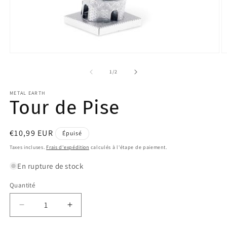
Ouvrir
O
le
le
média
m
de
1
/
2
1
2
dans
d
METAL EARTH
une
u
Tour de Pise
fenêtre
f
modale
m
Prix
€10,99 EUR
Épuisé
habituel
Taxes incluses.
Frais d'expédition
calculés à l'étape de paiement.
En rupture de stock
Quantité
Quantité
Réduire
Augmenter
la
la