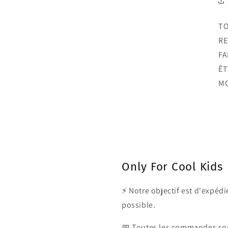
TO
RE
FA
ÊT
MO
Only For Cool Kids
⚡ Notre objectif est d'expé
possible.
📅 Toutes les commandes son