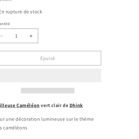
En rupture de stock
ntité
antité
Réduire
Augmenter
la
la
quantité
quantité
de
de
Épuisé
Veilleuse
Veilleuse
Caméléon
Caméléon
illeuse
Caméléon
vert clair de
Dhink
ur une décoration lumineuse sur le thème
s caméléons