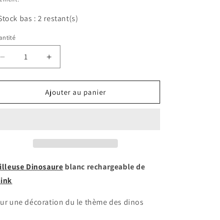
Stock bas : 2 restant(s)
ntité
antité
Réduire
Augmenter
la
la
quantité
quantité
de
de
Ajouter au panier
Veilleuse
Veilleuse
Dinosaure
Dinosaure
Vert
Vert
illeuse
Dinosaure
blanc rechargeable de
ink
ur une décoration du le thème des dinos