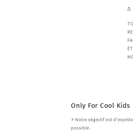
TO
RE
FA
ÊT
MO
Only For Cool Kids
⚡ Notre objectif est d'expé
possible.