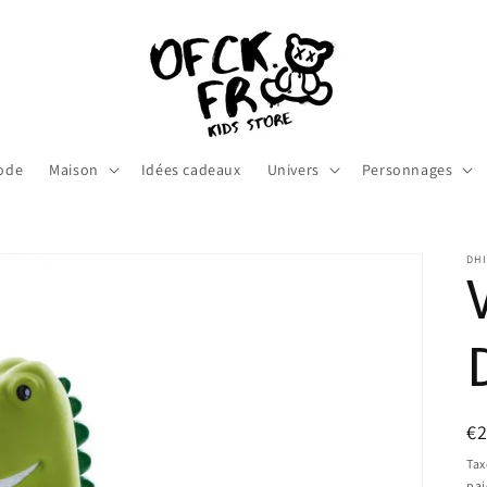
ode
Maison
Idées cadeaux
Univers
Personnages
DH
Pr
€
ha
Tax
pa